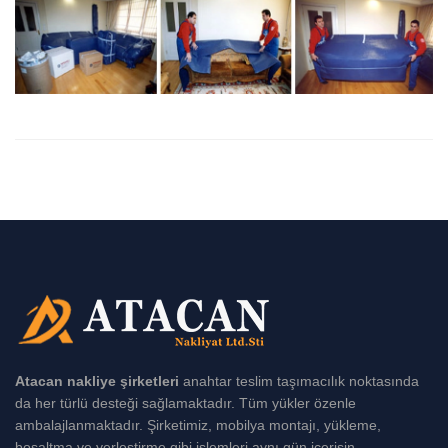
Atacan nakliye şirketleri
anahtar teslim taşımacılık noktasında
da her türlü desteği sağlamaktadır. Tüm yükler özenle
ambalajlanmaktadır. Şirketimiz, mobilya montajı, yükleme,
boşaltma ve yerleştirme gibi işlemleri aynı gün içerisin