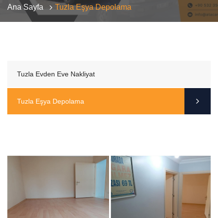
Ana Sayfa
Tuzla Eşya Depolama
Nakliyat
Tuzla Evden Eve Nakliyat
Tuzla Eşya Depolama