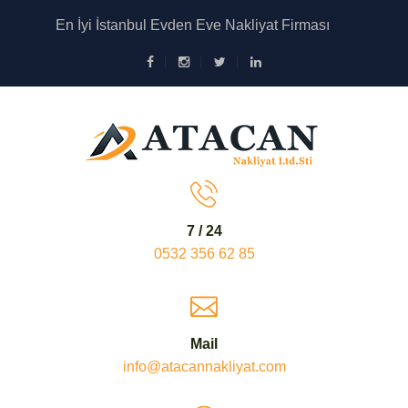
İstanbul
En İyi İstanbul Evden Eve Nakliyat Firması
Nakliyat
Depolama
Hizmetleri
7 / 24
0532 356 62 85
Mail
info@atacannakliyat.com